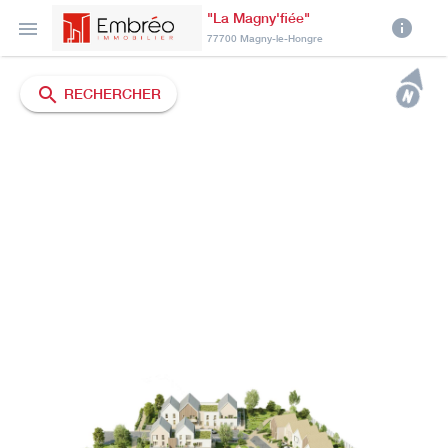
"La Magny'fiée"
info

77700 Magny-le-Hongre