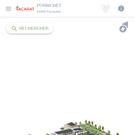
PORNICHET
info

44380 Pornichet